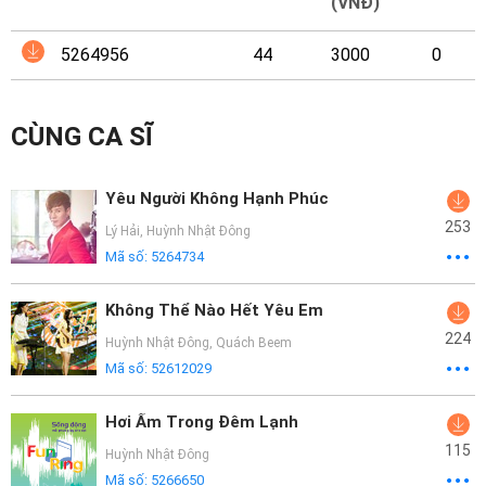
Mại
(VNĐ)
5264956
44
3000
0
Hướng
Dẫn
CÙNG CA SĨ
Funring
Doanh
Yêu Người Không Hạnh Phúc
Nghiệp
253
Lý Hải
,
Huỳnh Nhật Đông
Mã số:
5264734
Không Thể Nào Hết Yêu Em
224
Huỳnh Nhật Đông
,
Quách Beem
Mã số:
52612029
Hơi Ấm Trong Đêm Lạnh
115
Huỳnh Nhật Đông
Mã số:
5266650