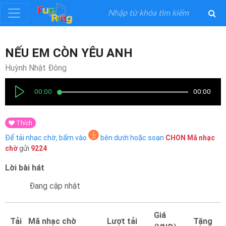
Đăng
NẾU EM CÒN YÊU ANH
ký
Huỳnh Nhật Đông
Đăng
00:00
00:00
nhập
Thích
Thể
Để tải nhạc chờ, bấm vào
bên dưới hoặc soạn
CHON
Mã nhạc
Loại
chờ
gửi
9224
Lời bài hát
Nghệ
Sĩ
Đang cập nhật
Khuyến
Giá
Tải
Mã nhạc chờ
Lượt tải
Tặng