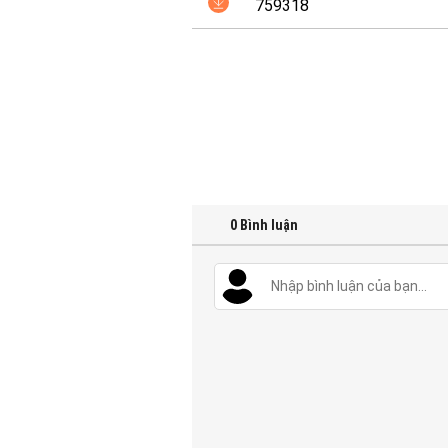
759318
0
Bình luận