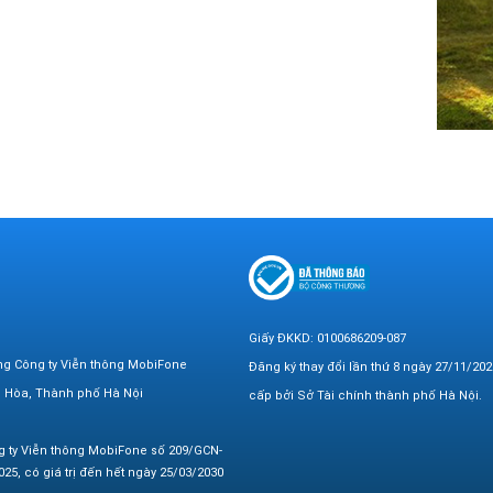
Giấy ĐKKD: 0100686209-087
ng Công ty Viễn thông MobiFone
Đăng ký thay đổi lần thứ 8 ngày 27/11/202
n Hòa, Thành phố Hà Nội
cấp bởi Sở Tài chính thành phố Hà Nội.
g ty Viễn thông MobiFone số 209/GCN-
25, có giá trị đến hết ngày 25/03/2030