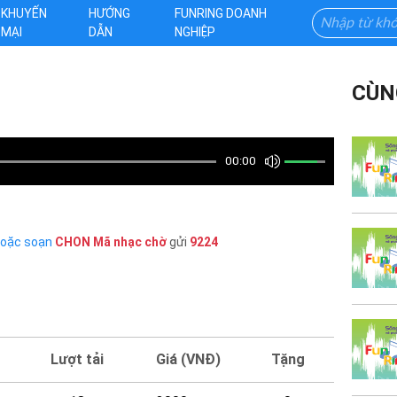
KHUYẾN
HƯỚNG
FUNRING DOANH
MẠI
DẪN
NGHIỆP
CÙN
00:00
hoặc soạn
CHON
Mã nhạc chờ
gửi
9224
Lượt tải
Giá (VNĐ)
Tặng