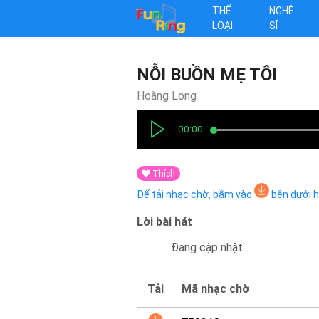
THỂ
NGHỆ
LOẠI
SĨ
NỖI BUỒN MẸ TÔI
Hoàng Long
00:00
Thích
Để tải nhạc chờ, bấm vào
bên dưới 
Lời bài hát
Đang cập nhật
Tải
Mã nhạc chờ