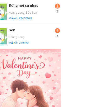
Đừng nói xa nhau
7
Hoàng Long
,
Bảo Sơn
Mã số:
72410628
Sến
4
Hoàng Long
Mã số:
759322