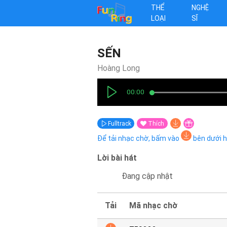
THỂ
NGHỆ
LOẠI
SĨ
SẾN
Hoàng Long
00:00
Fulltrack
Thích
Để tải nhạc chờ, bấm vào
bên dưới 
Lời bài hát
Đang cập nhật
Tải
Mã nhạc chờ