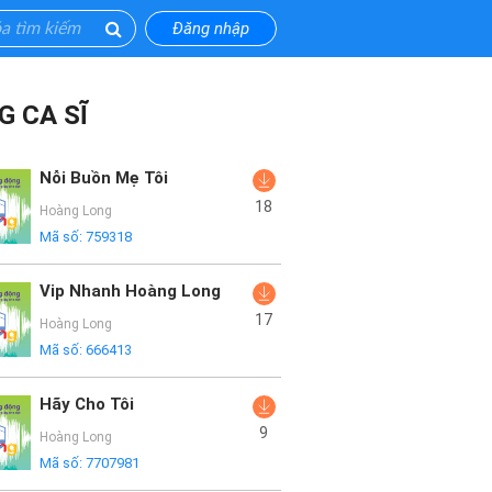
Đăng nhập
G CA SĨ
Nỗi Buồn Mẹ Tôi
18
Hoàng Long
Mã số:
759318
Vip Nhanh Hoàng Long
17
Hoàng Long
Mã số:
666413
Hãy Cho Tôi
9
Hoàng Long
Mã số:
7707981