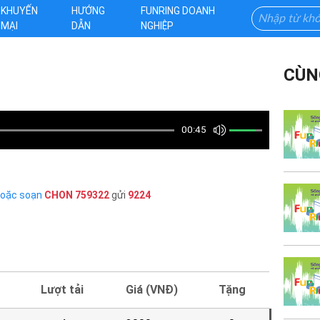
KHUYẾN
HƯỚNG
FUNRING DOANH
MẠI
DẪN
NGHIỆP
CÙN
00:45
hoặc soạn
CHON
759322
gửi
9224
Lượt tải
Giá (VNĐ)
Tặng