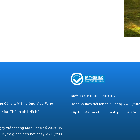
Giấy ĐKKD: 0100686209-087
ng Công ty Viễn thông MobiFone
Đăng ký thay đổi lần thứ 8 ngày 27/11/202
n Hòa, Thành phố Hà Nội
cấp bởi Sở Tài chính thành phố Hà Nội.
g ty Viễn thông MobiFone số 209/GCN-
25, có giá trị đến hết ngày 25/03/2030