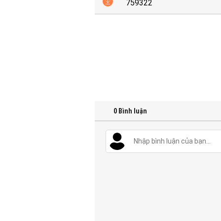
759322
0
Bình luận