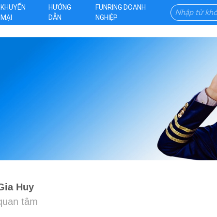
KHUYẾN
HƯỚNG
FUNRING DOANH
MẠI
DẪN
NGHIỆP
Gia Huy
 quan tâm