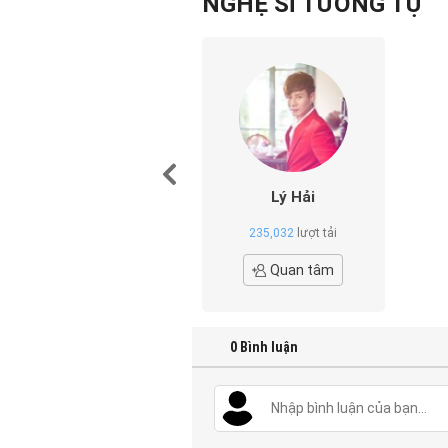
NGHỆ SĨ TƯƠNG TỰ
Lý Hải
235,032
lượt tải
Quan tâm
0
Bình luận