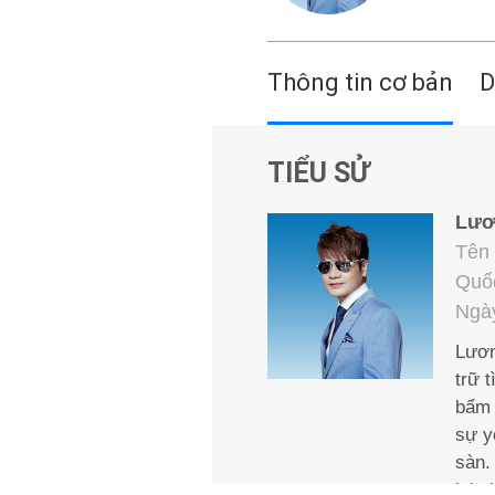
Thông tin cơ bản
D
TIỂU SỬ
Lươ
Tên 
Quốc
Ngày
Lươn
trữ 
bẩm 
sự y
sàn.
lại 