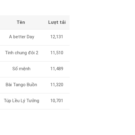
Tên
Lượt tải
A better Day
12,131
Tình chung đôi 2
11,510
Số mệnh
11,489
Bài Tango Buồn
11,320
Túp Lều Lý Tưởng
10,701