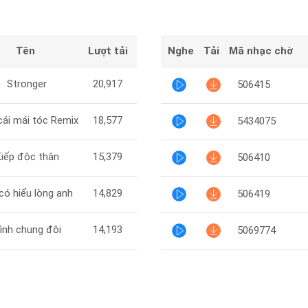
Tên
Lượt tải
Nghe
Tải
Mã nhạc chờ
Stronger
20,917
506415
cái mái tóc Remix
18,577
5434075
iếp độc thân
15,379
506410
có hiểu lòng anh
14,829
506419
ình chung đôi
14,193
5069774