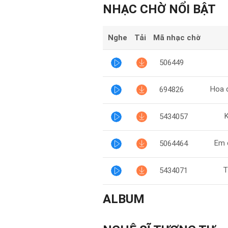
NHẠC CHỜ NỔI BẬT
Nghe
Tải
Mã nhạc chờ
506449
Hoa 
694826
K
5434057
Em 
5064464
T
5434071
ALBUM