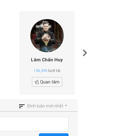
Lâm Chấn Huy
Hồ Quang Hi
136,390
lượt tải
413,160
lượt tả
Quan tâm
Quan tâ
Bình luận mới nhất