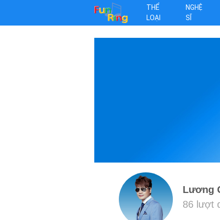
THỂ
NGHỆ
LOẠI
SĨ
Lương 
86 lượt