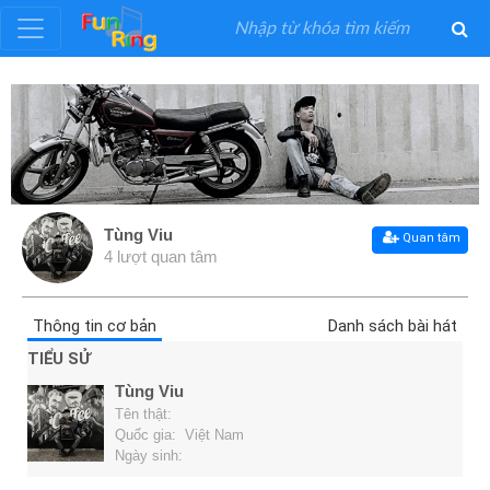
Đăng
ký
Đăng
nhập
Tùng Viu
Quan tâm
4 lượt quan tâm
Thể
Loại
Thông tin cơ bản
Danh sách bài hát
TIỂU SỬ
Nghệ
Tùng Viu
Sĩ
Tên thật:
Quốc gia: Việt Nam
Ngày sinh:
Khuyến