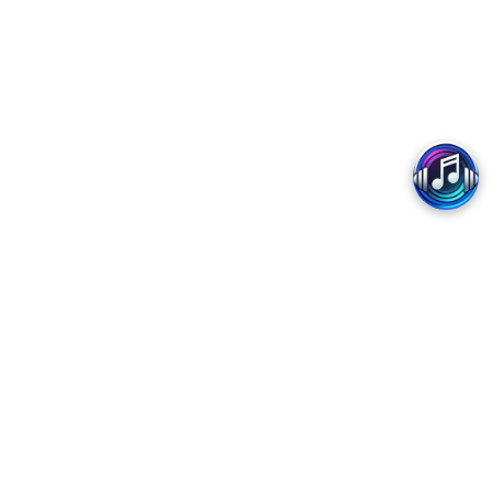
Copyright 2017 - MobiFone
Trung tâm Dịch vụ số MobiFone - Chi nhánh Tổng Công ty Viễn thông MobiFone
Trụ sở: Tòa nhà MobiFone, Lô VP1, Phường Yên Hòa, Thành phố Hà Nội
Tổng đài CSKH: 18001090 (miễn phí)
Giấy chứng nhận đăng ký kết nối của Tổng Công ty Viễn thông MobiFone số
209/GCN-CVT ngày 06/05/2025, cấp lần đầu ngày 26/03/2025, có giá trị đến hết