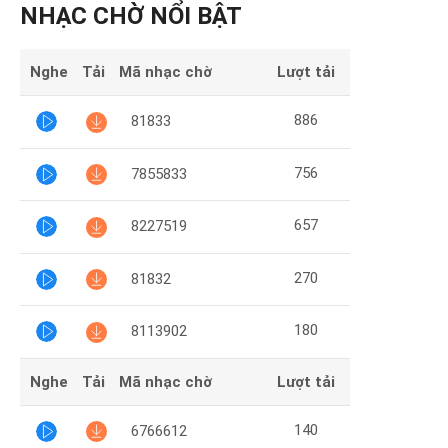
Mại
NHẠC CHỜ NỔI BẬT
Hướng
Nghe
Tải
Mã nhạc chờ
Lượt tải
Dẫn
886
81833
Funring
Doanh
756
7855833
Nghiệp
657
8227519
270
81832
180
8113902
Nghe
Tải
Mã nhạc chờ
Lượt tải
140
6766612