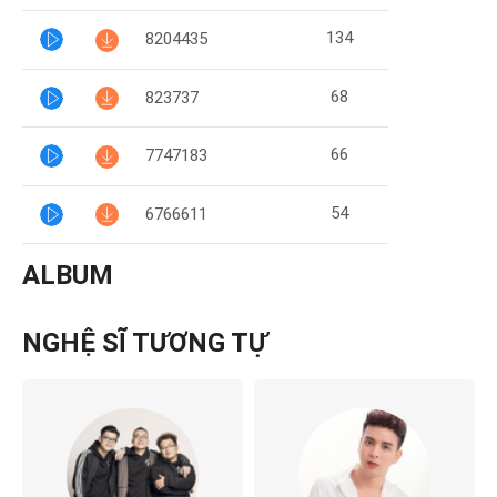
134
8204435
68
823737
66
7747183
54
6766611
ALBUM
NGHỆ SĨ TƯƠNG TỰ