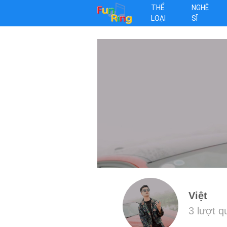
THỂ
NGHỆ
LOẠI
SĨ
Việt
3 lượt 