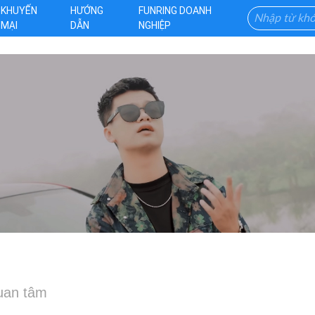
KHUYẾN
HƯỚNG
FUNRING DOANH
MẠI
DẪN
NGHIỆP
quan tâm