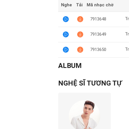
Nghe
Tải
Mã nhạc chờ
T
7913648
T
7913649
T
7913650
ALBUM
NGHỆ SĨ TƯƠNG TỰ