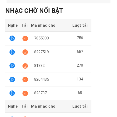
Mại
NHẠC CHỜ NỔI BẬT
Hướng
Dẫn
Nghe
Tải
Mã nhạc chờ
Lượt tải
Funring
756
7855833
Doanh
Nghiệp
657
8227519
270
81832
134
8204435
68
823737
Nghe
Tải
Mã nhạc chờ
Lượt tải