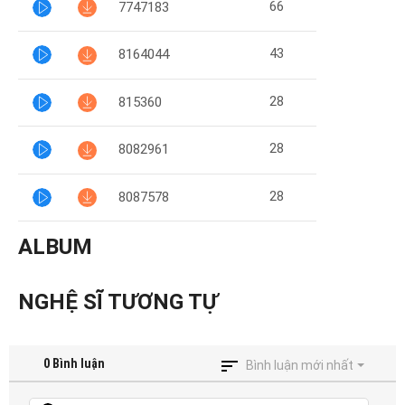
66
7747183
43
8164044
28
815360
28
8082961
28
8087578
ALBUM
NGHỆ SĨ TƯƠNG TỰ
0
Bình luận
Bình luận mới nhất