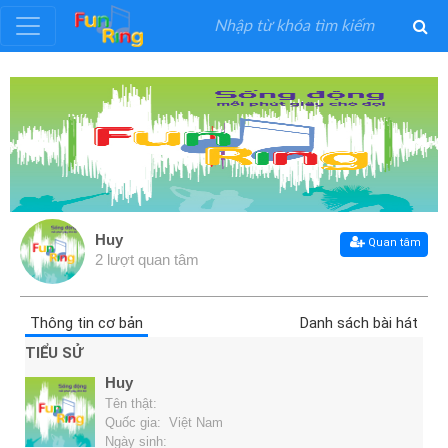
Đăng
ký
Đăng
nhập
Huy
Quan tâm
2 lượt quan tâm
Thể
Loại
Thông tin cơ bản
Danh sách bài hát
Nghệ
TIỂU SỬ
Sĩ
Huy
Tên thật:
Khuyến
Quốc gia: Việt Nam
Ngày sinh: