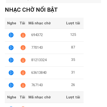
Mại
NHẠC CHỜ NỔI BẬT
Hướng
Dẫn
Nghe
Tải
Mã nhạc chờ
Lượt tải
Funring
125
694372
Doanh
Nghiệp
87
770143
35
81213324
31
63613840
26
767143
Nghe
Tải
Mã nhạc chờ
Lượt tải