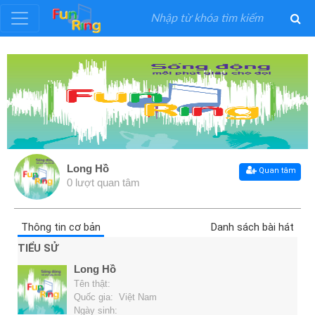
Đăng
ký
Đăng
nhập
Long Hồ
Quan tâm
0 lượt quan tâm
Thể
Loại
Thông tin cơ bản
Danh sách bài hát
Nghệ
TIỂU SỬ
Sĩ
Long Hồ
Tên thật:
Khuyến
Quốc gia: Việt Nam
Ngày sinh: