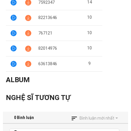
14
7592347
10
82213646
10
767121
10
82014976
9
63613846
ALBUM
NGHỆ SĨ TƯƠNG TỰ
0
Bình luận
Bình luận mới nhất