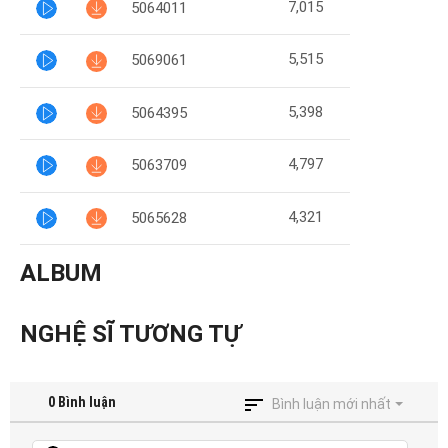
7,015
5064011
5,515
5069061
5,398
5064395
4,797
5063709
4,321
5065628
ALBUM
NGHỆ SĨ TƯƠNG TỰ
0
Bình luận
Bình luận mới nhất