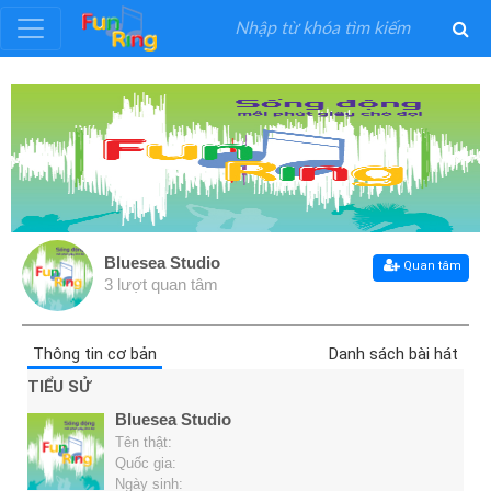
Đăng
ký
Đăng
nhập
Bluesea Studio
Quan tâm
3 lượt quan tâm
Thể
Loại
Thông tin cơ bản
Danh sách bài hát
Nghệ
TIỂU SỬ
Sĩ
Bluesea Studio
Tên thật:
Khuyến
Quốc gia:
Ngày sinh: