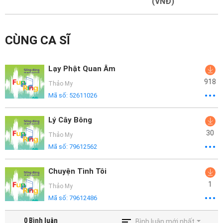
Mại
(VNĐ)
Hướng
CÙNG CA SĨ
Dẫn
Funring
Lạy Phật Quan Âm
Doanh
918
Thảo My
Nghiệp
Mã số:
52611026
Lý Cây Bông
30
Thảo My
Mã số:
79612562
Chuyện Tình Tôi
1
Thảo My
Mã số:
79612486
0
Bình luận
Bình luận mới nhất