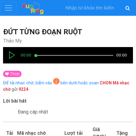
Đăng
ĐỨT TỪNG ĐOẠN RUỘT
ký
Thảo My
Đăng
00:00
00:00
nhập
Thích
Thể
Để tải nhạc chờ, bấm vào
bên dưới hoặc soạn
CHON
Mã nhạc
Loại
chờ
gửi
9224
Lời bài hát
Nghệ
Sĩ
Đang cập nhật
Khuyến
Giá
Tải
Mã nhạc chờ
Lượt tải
Tặng