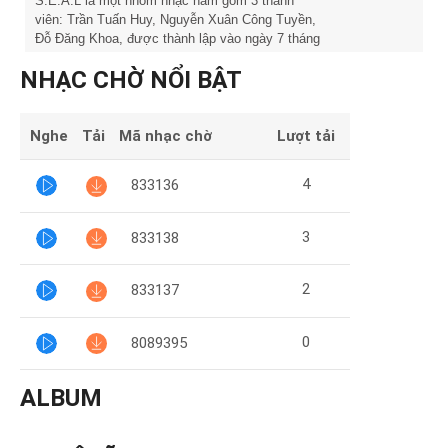
Mại
S.E.A.L là một nhóm nhạc nam gồm 3 thành
viên: Trần Tuấn Huy, Nguyễn Xuân Công Tuyền,
Đỗ Đăng Khoa, được thành lập vào ngày 7 tháng
Hướng
1 năm 2018. Hiện tại, nhóm đang hoạt động tự do
NHẠC CHỜ NỔI BẬT
và không thuộc thành viên của công ty giải trí, tổ
Dẫn
chức nào. S.E.A.L đang từng bước cố gắng
khẳng định cá tính âm nhạc, trau dồi khả năng để
đến gần hơn với khán giả.
Nghe
Tải
Mã nhạc chờ
Lượt tải
Funring
Doanh
4
833136
Nghiệp
3
833138
2
833137
0
8089395
ALBUM