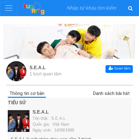
Đăng
ký
Đăng
nhập
S.E.A.L
Quan tâm
1 lượt quan tâm
Thể
Loại
Thông tin cơ bản
Danh sách bài hát
TIỂU SỬ
Nghệ
S.E.A.L
Sĩ
Tên thật: S.E.A.L
Quốc gia: Việt Nam
Ngày sinh: 14/09/1999
Khuyến