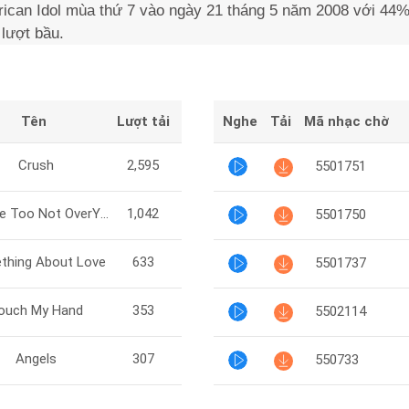
ican Idol mùa thứ 7 vào ngày 21 tháng 5 năm 2008 với 44% 
 lượt bầu.
Tên
Lượt tải
Nghe
Tải
Mã nhạc chờ
Crush
2,595
5501751
A Little Too Not OverYou
1,042
5501750
thing About Love
633
5501737
ouch My Hand
353
5502114
Angels
307
550733