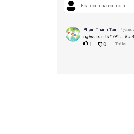
Phạm Thanh Tâm
7 years
ng&ocirc;n t&#7915; r&#78
1
0
Trả lời