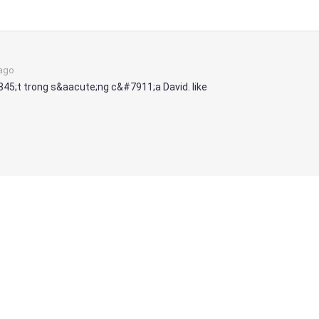
 ago
45;t trong s&aacute;ng c&#7911;a David. like