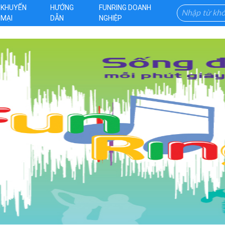
KHUYẾN
HƯỚNG
FUNRING DOANH
MẠI
DẪN
NGHIỆP