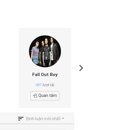
Fall Out Boy
Boys Like Gir
497
lượt tải
246
lượt tải
Quan tâm
Quan tâ
Bình luận mới nhất