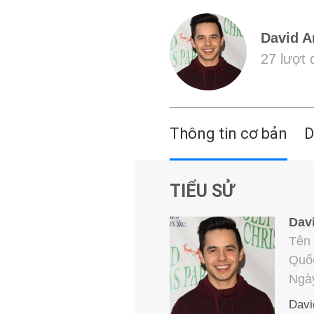
David A
27 lượt
Thông tin cơ bản
D
TIỂU SỬ
Dav
Tên 
Quố
Ngày
Davi