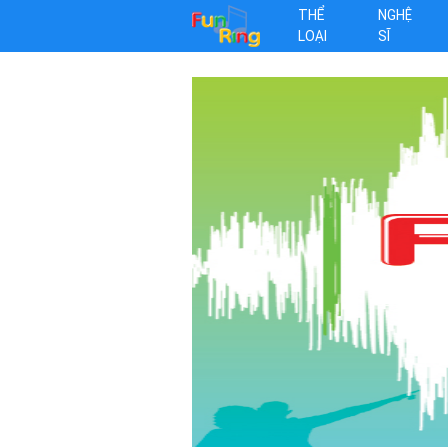
THỂ
NGHỆ
LOẠI
SĨ