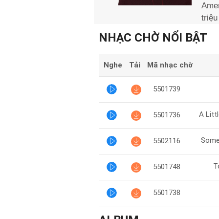
Amer
triệu
NHẠC CHỜ NỔI BẬT
Nghe
Tải
Mã nhạc chờ
5501739
5501736
Some
5502116
T
5501748
5501738