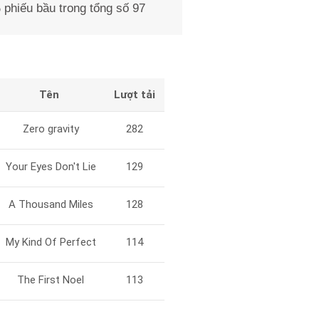
phiếu bầu trong tổng số 97
Tên
Lượt tải
Zero gravity
282
Your Eyes Don't Lie
129
A Thousand Miles
128
My Kind Of Perfect
114
The First Noel
113