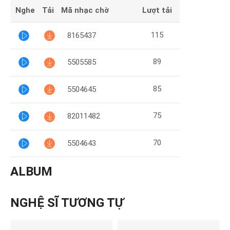
Nghe
Tải
Mã nhạc chờ
Lượt tải
115
8165437
89
5505585
85
5504645
75
82011482
70
5504643
ALBUM
NGHỆ SĨ TƯƠNG TỰ