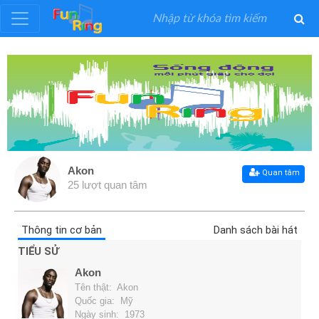
Đăng
ký
Đăng
nhập
Akon
Quan tâm
25 lượt quan tâm
Thể
Loại
Thông tin cơ bản
Danh sách bài hát
Nghệ
TIỂU SỬ
Sĩ
Akon
Tên thật: Akon
Khuyến
Quốc gia: Mỹ
Ngày sinh: 1973