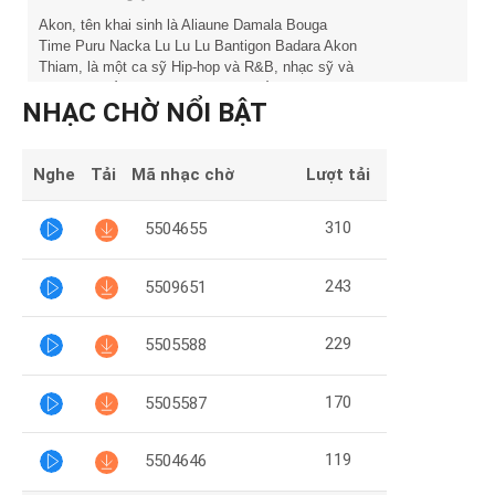
Mại
Akon, tên khai sinh là Aliaune Damala Bouga
Time Puru Nacka Lu Lu Lu Bantigon Badara Akon
Hướng
Thiam, là một ca sỹ Hip-hop và R&B, nhạc sỹ và
Dẫn
nhà sản xuất đĩa nhạc người Mỹ gốc Sénégal.
NHẠC CHỜ NỔI BẬT
Akon bắt đầu nổi tiếng vào năm 2004 sau khi
phát hành đĩa đơn "Locked Up" từ album đầu tay
Funring
"Trouble". Anh nổi tiếng với kiểu hát hook và có
hơn 130 tour diễn và 21 bài hát lọt vào Billboard
Nghe
Tải
Mã nhạc chờ
Lượt tải
Doanh
Hot 100 trong sự nghiệp. Anh là nghệ sĩ duy nhất
Nghiệp
hai lần có bài hát giữ cùng lúc ở vị trí thứ nhất và
310
5504655
thứ hai trong bảng xếp hạng Billboard Hot.
243
5509651
229
5505588
170
5505587
119
5504646