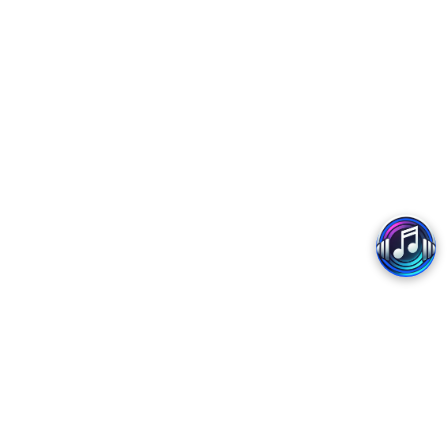
Copyright 2017 - MobiFone
Trung tâm Dịch vụ số MobiFone - Chi nhánh Tổng Công ty Viễn thông MobiFone